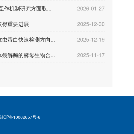
作机制研究方面取...
2026-01-27
取得重要进展
2025-12-30
蛋白快速检测方向...
2025-12-19
解酶的酵母生物合...
2025-11-17
苏ICP备10002657号-6