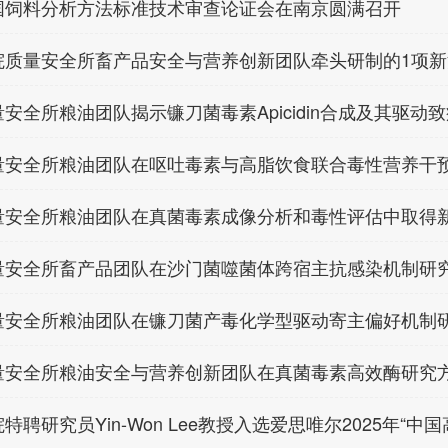
国饲料分析方法标准技术审查论证会在南京圆满召开
院质量安全所畜产品安全与营养创新团队牵头研制的1项新污
安全所粮油团队揭示镰刀菌毒素Apicidin合成及其驱动致病
量安全所粮油团队在呕吐毒素与高脂饮食联合毒性营养干
量安全所粮油团队在真菌毒素成像分析和毒性评估中取得
量安全所畜产品团队在沙门菌噬菌体跨宿主抗感染机制研
量安全所粮油团队在镰刀菌产毒化学型驱动寄主偏好机制
量安全所粮油安全与营养创新团队在真菌毒素高效酶研究
特聘研究员Yin-Won Lee教授入选爱思唯尔2025年“中国高